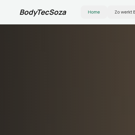
BodyTecSoza
Home
Zo werkt 