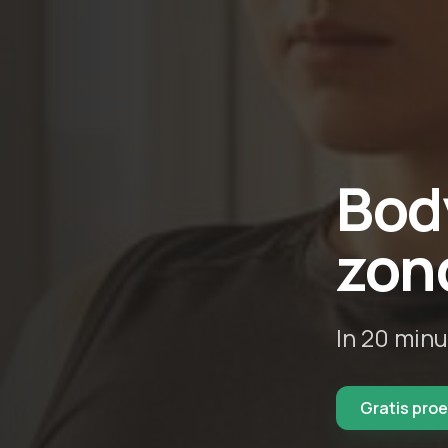
Body
zon
In 20 min
Gratis proe